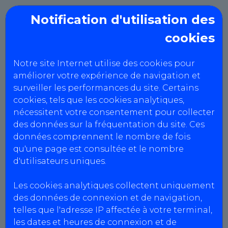
Notification d'utilisation des
cookies
COUTARD
CONTROLE
Notre site Internet utilise des cookies pour
améliorer votre expérience de navigation et
TECHNIQUE
surveiller les performances du site. Certains
cookies, tels que les cookies analytiques,
nécessitent votre consentement pour collecter
Mentions Légales
des données sur la fréquentation du site. Ces
données comprennent le nombre de fois
qu'une page est consultée et le nombre
d'utilisateurs uniques.
Informations centres
COUTARD CONTROLE TECHNIQUE
Les cookies analytiques collectent uniquement
Agrément : S003Z114
des données de connexion et de navigation,
SIRET : 919 257 063 00017
telles que l'adresse IP affectée à votre terminal,
N° intracommunautaire : FR91919257063
les dates et heures de connexion et de