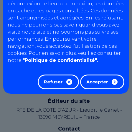
Capital social : 1500 €
déconnexion, le lieu de connexion, les données
en cache et les pages consultées. Ces données
sont anonymisées et agrégées. En les refusant,
COUTARD CONTROLE TECHNIQUE
nous ne pourrons pas savoir quand vous avez
Agrément : L003Z125
visité notre site et ne pourrons pas suivre ses
SIRET : 919 257 063 00017
performances. En poursuivant votre
N° intracommunautaire : FR91919257063
navigation, vous acceptez l'utilisation de ces
Capital social : 1500 €
cookies. Pour en savoir plus, veuillez consulter
notre
"Politique de confidentialité".
Le présent site web est édité par AutoBilan-
Systems, une société par actions simplifiée au
capital de 19362,00 euros, immatriculée au
Refuser
Accepter
Registre du Commerce et des Sociétés d'Aix-en-
Provence sous le numéro B 334 821 097.
Éditeur du site
RTE DE LA COTE D'AZUR - Lieudit le Canet -
13590 MEYREUIL – France
Contact